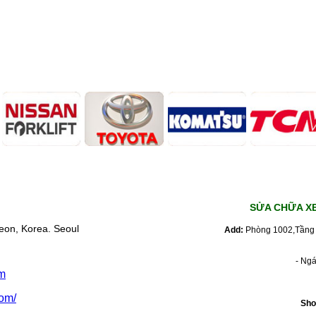
SỬA CHỮA X
eon, Korea. Seoul
Add:
Phòng 1002,Tầng 
- Ng
m
om/
Sho