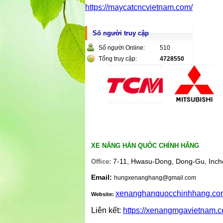
https://maycatcncvietnam.com/
Số người truy cập
Số người Online:
510
Tổng truy cập:
4728550
XE NÂNG HÀN QUỐC CHÍNH HÃNG
7-11, Hwasu-Dong, Dong-Gu, Inch
Office:
Email:
hungxenanghang@gmail.com
xenanghanquocchinhhang.co
Website:
Liên kết:
https://xenangmgavietnam.c