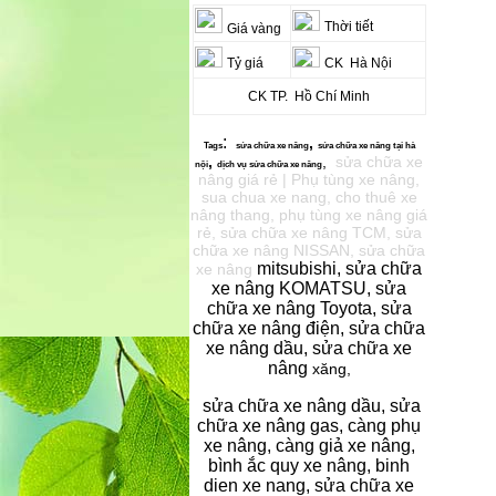
Thời tiết
Giá vàng
Tỷ giá
CK Hà Nội
CK TP. Hồ Chí Minh
:
,
Tags
sửa chữa xe
nâng
sửa chữa xe nâng
tại hà
,
,
sửa chữa xe
nội
dịch vụ s
ửa chữa xe nâng
nâng giá rẻ | Phụ tùng xe nâng,
sua chua xe nang, cho thuê xe
nâng thang, phụ tùng xe nâng giá
rẻ, sửa chữa xe nâng TCM, sửa
chữa xe nâng NISSAN, sửa chữa
mitsubishi, sửa chữa
xe nâng
xe nâng KOMATSU, sửa
chữa xe nâng Toyota, sửa
chữa xe nâng điện, sửa chữa
xe nâng dầu, sửa chữa xe
nâng
xăng,
sửa chữa xe nâng dầu, sửa
chữa xe nâng gas, càng phụ
xe nâng, càng giả xe nâng,
bình ắc quy xe nâng, binh
dien xe nang, sửa chữa xe