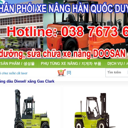
SẢN PHẨM / 생성물
PHỤ TÙNG XE NÂNG / 지게차 부품
DỊCH VỤ /
[0]
i công nghệ cắt laser
Tìm kiếm
âng dầu Diesel/ xăng Gas Clark
qua sử dụng giá cao