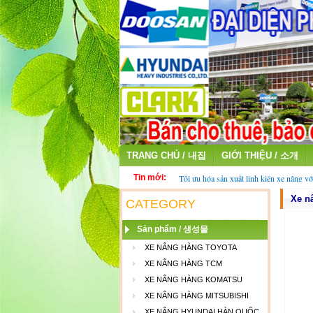
TRANG CHỦ / 내집
GIỚI THIỆU / 소개
Tin mới:
Tối ưu hóa sản xuất linh kiện xe nâng vớ
fiber
Xe n
Thu mua ắc quy cũ - ắc quy xe nâng đã 
CATEGORY
Sản phẩm / 생성물
XE NÂNG HÀNG TOYOTA
XE NÂNG HÀNG TCM
XE NÂNG HÀNG KOMATSU
XE NÂNG HÀNG MITSUBISHI
XE NÂNG HYUNDAI HÀN QUỐC