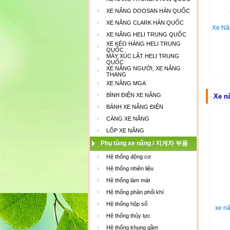
XE NÂNG DOOSAN HÀN QUỐC
XE NÂNG CLARK HÀN QUỐC
Xe Nân
XE NÂNG HELI TRUNG QUỐC
XE KÉO HÀNG HELI TRUNG
QUỐC
MÁY XÚC LẬT HELI TRUNG
QUỐC
XE NÂNG NGƯỜI, XE NÂNG
THANG
XE NÂNG MGA
BÌNH ĐIỆN XE NÂNG
Xe n
BÁNH XE NÂNG ĐIỆN
CÀNG XE NÂNG
LỐP XE NÂNG
Phụ tùng xe nâng / 지게차 부품
Hệ thống động cơ
Hệ thống nhiên liệu
Hệ thống làm mát
Hệ thống phân phối khí
Hệ thống hộp số
xe nâ
Hệ thống thủy lực
Hệ thống khung gầm