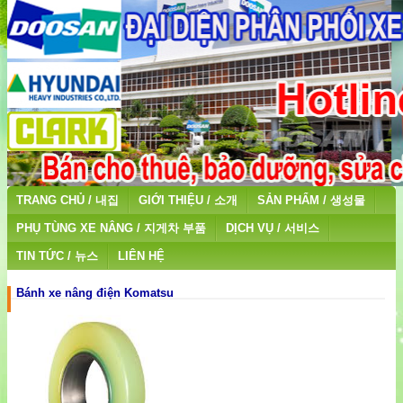
TRANG CHỦ / 내집
GIỚI THIỆU / 소개
SẢN PHẨM / 생성물
PHỤ TÙNG XE NÂNG / 지게차 부품
DỊCH VỤ / 서비스
TIN TỨC / 뉴스
LIÊN HỆ
Bánh xe nâng điện Komatsu