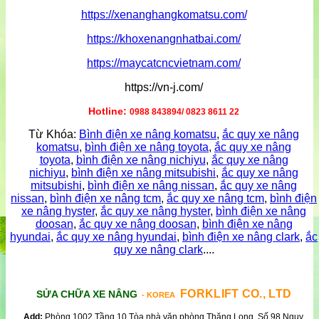
https://xenanghangkomatsu.com/
https://khoxenangnhatbai.com/
https://maycatcncvietnam.com/
https://vn-j.com/
Hotline:
0988 843894/ 0823 8611 22
Từ Khóa:
Bình điện xe nâng komatsu
,
ắc quy xe nâng
komatsu
,
bình điện xe nâng toyota
,
ắc quy xe nâng
toyota
,
bình điện xe nâng nichiyu
,
ắc quy xe nâng
nichiyu
,
bình điện xe nâng mitsubishi
,
ắc quy xe nâng
mitsubishi
,
bình điện xe nâng nissan
,
ắc quy xe nâng
nissan
,
bình điện xe nâng tcm
,
ắc quy xe nâng tcm
,
bình điện
xe nâng hyster
,
ắc quy xe nâng hyster
,
bình điện xe nâng
doosan
,
ắc quy xe nâng doosan
,
bình điện xe nâng
hyundai
,
ắc quy xe nâng hyundai
,
bình điện xe nâng clark
,
ắc
quy xe nâng clark
....
FORKLIFT CO., LTD
SỬA CHỮA XE NÂNG
- KOREA
Add:
Phòng 1002,Tầng 10 Tòa nhà văn phòng Thăng Long, Số 98 Ngụy,