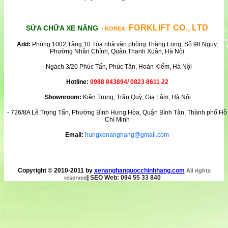
FORKLIFT CO., LTD
SỬA CHỮA XE NÂNG
- KOREA
Add:
Phòng 1002,Tầng 10 Tòa nhà văn phòng Thăng Long, Số 98 Ngụy,
Phường Nhân Chính, Quận Thanh Xuân, Hà Nội
- Ngách 3/20 Phúc Tấn, Phúc Tân, Hoàn Kiếm, Hà Nội
Hotline:
0988 843894/ 0823 8611 22
Shownroom:
Kiên Trung, Trâu Quỳ, Gia Lâm, Hà Nội
- 726/8A Lê Trọng Tấn, Phường Bình Hưng Hòa, Quận Bình Tân, Thành phố Hồ
Chí Minh
Email:
hungxenanghang@gmail.com
Copyright © 2010-2011 by
xenanghanquocchinhhang.com
All rights
|
SEO Web: 094 55 33 840
reserved