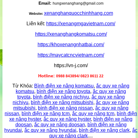
Email:
hungxenanghang@gmail.com
xenanghanquocchinhhang.com
Website:
Liên kết:
https://xenangmgavietnam.com/
https://xenanghangkomatsu.com/
https://khoxenangnhatbai.com/
https://maycatcncvietnam.com/
https://vn-j.com/
Hotline:
0988 843894/ 0823 8611 22
Từ Khóa:
Bình điện xe nâng komatsu
,
ắc quy xe nâng
komatsu
,
bình điện xe nâng toyota
,
ắc quy xe nâng
toyota
,
bình điện xe nâng nichiyu
,
ắc quy xe nâng
nichiyu
,
bình điện xe nâng mitsubishi
,
ắc quy xe nâng
mitsubishi
,
bình điện xe nâng nissan
,
ắc quy xe nâng
nissan
,
bình điện xe nâng tcm
,
ắc quy xe nâng tcm
,
bình điện
xe nâng hyster
,
ắc quy xe nâng hyster
,
bình điện xe nâng
doosan
,
ắc quy xe nâng doosan
,
bình điện xe nâng
hyundai
,
ắc quy xe nâng hyundai
,
bình điện xe nâng clark
,
ắc
quy xe nâng clark
....