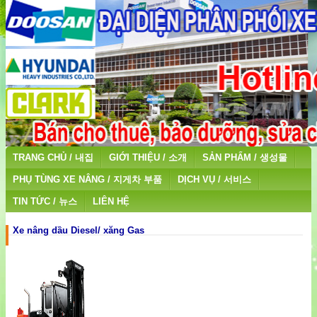
TRANG CHỦ / 내집
GIỚI THIỆU / 소개
SẢN PHẨM / 생성물
PHỤ TÙNG XE NÂNG / 지게차 부품
DỊCH VỤ / 서비스
TIN TỨC / 뉴스
LIÊN HỆ
Xe nâng dầu Diesel/ xăng Gas