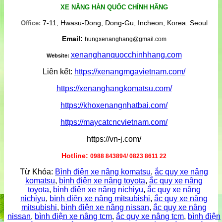
XE NÂNG HÀN QUỐC CHÍNH HÃNG
7-11, Hwasu-Dong, Dong-Gu, Incheon, Korea. Seoul
Office:
Email:
hungxenanghang@gmail.com
xenanghanquocchinhhang.com
Website:
Liên kết:
https://xenangmgavietnam.com/
https://xenanghangkomatsu.com/
https://khoxenangnhatbai.com/
https://maycatcncvietnam.com/
https://vn-j.com/
Hotline:
0988 843894/ 0823 8611 22
Từ Khóa:
Bình điện xe nâng komatsu
,
ắc quy xe nâng
komatsu
,
bình điện xe nâng toyota
,
ắc quy xe nâng
toyota
,
bình điện xe nâng nichiyu
,
ắc quy xe nâng
nichiyu
,
bình điện xe nâng mitsubishi
,
ắc quy xe nâng
mitsubishi
,
bình điện xe nâng nissan
,
ắc quy xe nâng
nissan
,
bình điện xe nâng tcm
,
ắc quy xe nâng tcm
,
bình điện