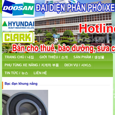
TRANG CHỦ / 내집
GIỚI THIỆU / 소개
SẢN PHẨM / 생성물
PHỤ TÙNG XE NÂNG / 지게차 부품
DỊCH VỤ / 서비스
TIN TỨC / 뉴스
LIÊN HỆ
Bạc đạn khung nâng