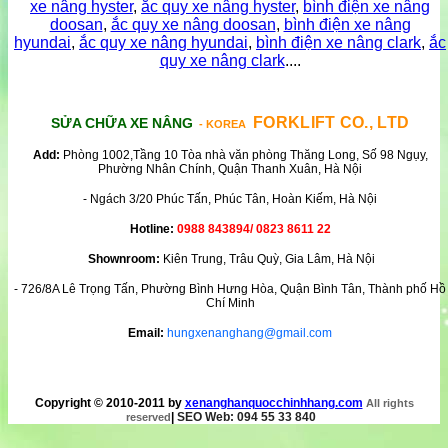
xe nâng hyster
,
ắc quy xe nâng hyster
,
bình điện xe nâng
doosan
,
ắc quy xe nâng doosan
,
bình điện xe nâng
hyundai
,
ắc quy xe nâng hyundai
,
bình điện xe nâng clark
,
ắc
quy xe nâng clark
....
FORKLIFT CO., LTD
SỬA CHỮA XE NÂNG
- KOREA
Add:
Phòng 1002,Tầng 10 Tòa nhà văn phòng Thăng Long, Số 98 Ngụy,
Phường Nhân Chính, Quận Thanh Xuân, Hà Nội
- Ngách 3/20 Phúc Tấn, Phúc Tân, Hoàn Kiếm, Hà Nội
Hotline:
0988 843894/ 0823 8611 22
Shownroom:
Kiên Trung, Trâu Quỳ, Gia Lâm, Hà Nội
- 726/8A Lê Trọng Tấn, Phường Bình Hưng Hòa, Quận Bình Tân, Thành phố Hồ
Chí Minh
Email:
hungxenanghang@gmail.com
Copyright © 2010-2011 by
xenanghanquocchinhhang.com
All rights
|
SEO Web: 094 55 33 840
reserved