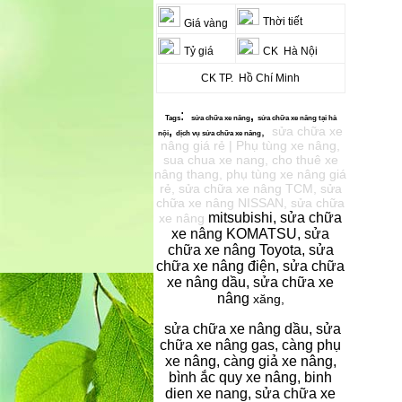
Thời tiết
Giá vàng
Tỷ giá
CK Hà Nội
CK TP. Hồ Chí Minh
:
,
Tags
sửa chữa xe
nâng
sửa chữa xe nâng
tại hà
,
,
sửa chữa xe
nội
dịch vụ s
ửa chữa xe nâng
nâng giá rẻ | Phụ tùng xe nâng,
sua chua xe nang, cho thuê xe
nâng thang, phụ tùng xe nâng giá
rẻ, sửa chữa xe nâng TCM, sửa
chữa xe nâng NISSAN, sửa chữa
mitsubishi, sửa chữa
xe nâng
xe nâng KOMATSU, sửa
chữa xe nâng Toyota, sửa
chữa xe nâng điện, sửa chữa
xe nâng dầu, sửa chữa xe
nâng
xăng,
sửa chữa xe nâng dầu, sửa
chữa xe nâng gas, càng phụ
xe nâng, càng giả xe nâng,
bình ắc quy xe nâng, binh
dien xe nang, sửa chữa xe