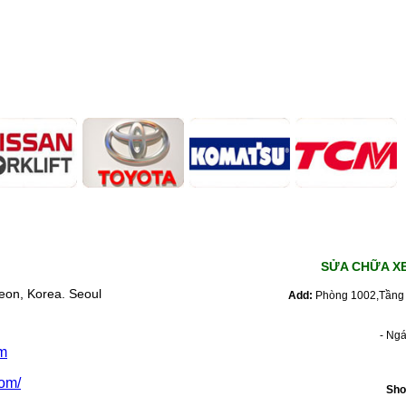
SỬA CHỮA X
eon, Korea. Seoul
Add:
Phòng 1002,Tầng 
- Ng
m
om/
Sho