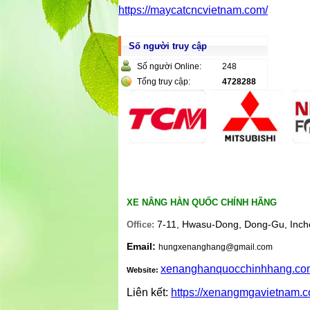
https://maycatcncvietnam.com/
Số người truy cập
Số người Online:
248
Tổng truy cập:
4728288
XE NÂNG HÀN QUỐC CHÍNH HÃNG
7-11, Hwasu-Dong, Dong-Gu, Inch
Office:
Email:
hungxenanghang@gmail.com
xenanghanquocchinhhang.co
Website:
Liên kết:
https://xenangmgavietnam.c