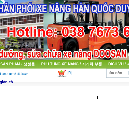
SẢN PHẨM / 생성물
PHỤ TÙNG XE NÂNG / 지게차 부품
DỊCH VỤ /
[0]
i công nghệ cắt laser
Tìm kiếm
 giàn cò
qua sử dụng giá cao
1