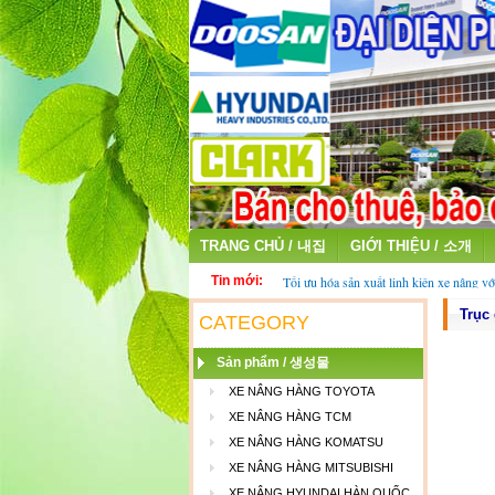
TRANG CHỦ / 내집
GIỚI THIỆU / 소개
Tin mới:
Tối ưu hóa sản xuất linh kiện xe nâng vớ
fiber
Trục
Thu mua ắc quy cũ - ắc quy xe nâng đã 
CATEGORY
Sản phẩm / 생성물
XE NÂNG HÀNG TOYOTA
XE NÂNG HÀNG TCM
XE NÂNG HÀNG KOMATSU
XE NÂNG HÀNG MITSUBISHI
XE NÂNG HYUNDAI HÀN QUỐC