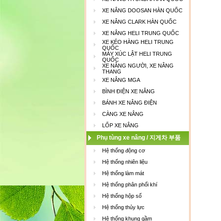
XE NÂNG DOOSAN HÀN QUỐC
XE NÂNG CLARK HÀN QUỐC
XE NÂNG HELI TRUNG QUỐC
XE KÉO HÀNG HELI TRUNG
QUỐC
MÁY XÚC LẬT HELI TRUNG
QUỐC
XE NÂNG NGƯỜI, XE NÂNG
THANG
XE NÂNG MGA
BÌNH ĐIỆN XE NÂNG
BÁNH XE NÂNG ĐIỆN
CÀNG XE NÂNG
LỐP XE NÂNG
Phụ tùng xe nâng / 지게차 부품
Hệ thống động cơ
Hệ thống nhiên liệu
Hệ thống làm mát
Hệ thống phân phối khí
Hệ thống hộp số
Hệ thống thủy lực
Hệ thống khung gầm