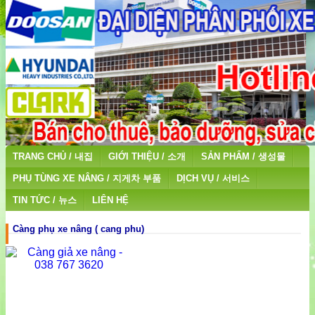
TRANG CHỦ / 내집
GIỚI THIỆU / 소개
SẢN PHẨM / 생성물
PHỤ TÙNG XE NÂNG / 지게차 부품
DỊCH VỤ / 서비스
TIN TỨC / 뉴스
LIÊN HỆ
Càng phụ xe nâng ( cang phu)