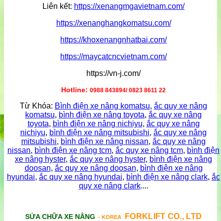
Liên kết:
https://xenangmgavietnam.com/
https://xenanghangkomatsu.com/
https://khoxenangnhatbai.com/
https://maycatcncvietnam.com/
https://vn-j.com/
Hotline:
0988 843894/ 0823 8611 22
Từ Khóa:
Bình điện xe nâng komatsu
,
ắc quy xe nâng
komatsu
,
bình điện xe nâng toyota
,
ắc quy xe nâng
toyota
,
bình điện xe nâng nichiyu
,
ắc quy xe nâng
nichiyu
,
bình điện xe nâng mitsubishi
,
ắc quy xe nâng
mitsubishi
,
bình điện xe nâng nissan
,
ắc quy xe nâng
nissan
,
bình điện xe nâng tcm
,
ắc quy xe nâng tcm
,
bình điện
xe nâng hyster
,
ắc quy xe nâng hyster
,
bình điện xe nâng
doosan
,
ắc quy xe nâng doosan
,
bình điện xe nâng
hyundai
,
ắc quy xe nâng hyundai
,
bình điện xe nâng clark
,
ắc
quy xe nâng clark
....
FORKLIFT CO., LTD
SỬA CHỮA XE NÂNG
- KOREA