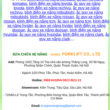
komatsu
,
bình điện xe nâng toyota
,
ắc quy xe nâng
toyota
,
bình điện xe nâng nichiyu
,
ắc quy xe nâng
nichiyu
,
bình điện xe nâng mitsubishi
,
ắc quy xe nâng
mitsubishi
,
bình điện xe nâng nissan
,
ắc quy xe nâng
nissan
,
bình điện xe nâng tcm
,
ắc quy xe nâng tcm
,
bình điện
xe nâng hyster
,
ắc quy xe nâng hyster
,
bình điện xe nâng
doosan
,
ắc quy xe nâng doosan
,
bình điện xe nâng
hyundai
,
ắc quy xe nâng hyundai
,
bình điện xe nâng clark
,
ắc
quy xe nâng clark
....
FORKLIFT CO., LTD
SỬA CHỮA XE NÂNG
- KOREA
Add:
Phòng 1002,Tầng 10 Tòa nhà văn phòng Thăng Long, Số 98 Ngụy,
Phường Nhân Chính, Quận Thanh Xuân, Hà Nội
- Ngách 3/20 Phúc Tấn, Phúc Tân, Hoàn Kiếm, Hà Nội
Hotline:
0988 843894/ 0823 8611 22
Shownroom:
Kiên Trung, Trâu Quỳ, Gia Lâm, Hà Nội
- 726/8A Lê Trọng Tấn, Phường Bình Hưng Hòa, Quận Bình Tân, Thành phố Hồ
Chí Minh
Email:
hungxenanghang@gmail.com