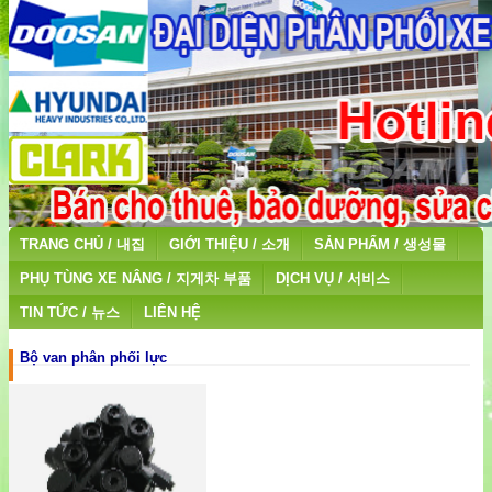
TRANG CHỦ / 내집
GIỚI THIỆU / 소개
SẢN PHẨM / 생성물
PHỤ TÙNG XE NÂNG / 지게차 부품
DỊCH VỤ / 서비스
TIN TỨC / 뉴스
LIÊN HỆ
Bộ van phân phối lực