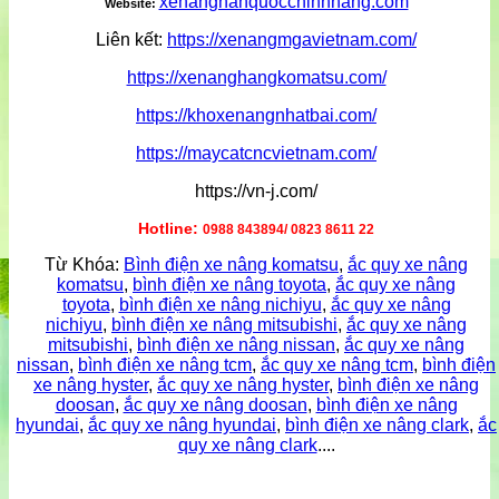
xenanghanquocchinhhang.com
Website:
Liên kết:
https://xenangmgavietnam.com/
https://xenanghangkomatsu.com/
https://khoxenangnhatbai.com/
https://maycatcncvietnam.com/
https://vn-j.com/
Hotline:
0988 843894/ 0823 8611 22
Từ Khóa:
Bình điện xe nâng komatsu
,
ắc quy xe nâng
komatsu
,
bình điện xe nâng toyota
,
ắc quy xe nâng
toyota
,
bình điện xe nâng nichiyu
,
ắc quy xe nâng
nichiyu
,
bình điện xe nâng mitsubishi
,
ắc quy xe nâng
mitsubishi
,
bình điện xe nâng nissan
,
ắc quy xe nâng
nissan
,
bình điện xe nâng tcm
,
ắc quy xe nâng tcm
,
bình điện
xe nâng hyster
,
ắc quy xe nâng hyster
,
bình điện xe nâng
doosan
,
ắc quy xe nâng doosan
,
bình điện xe nâng
hyundai
,
ắc quy xe nâng hyundai
,
bình điện xe nâng clark
,
ắc
quy xe nâng clark
....