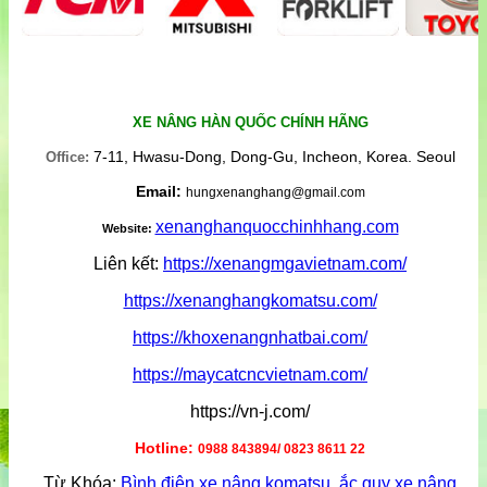
XE NÂNG HÀN QUỐC CHÍNH HÃNG
7-11, Hwasu-Dong, Dong-Gu, Incheon, Korea. Seoul
Office:
Email:
hungxenanghang@gmail.com
xenanghanquocchinhhang.com
Website:
Liên kết:
https://xenangmgavietnam.com/
https://xenanghangkomatsu.com/
https://khoxenangnhatbai.com/
https://maycatcncvietnam.com/
https://vn-j.com/
Hotline:
0988 843894/ 0823 8611 22
Từ Khóa:
Bình điện xe nâng komatsu
,
ắc quy xe nâng