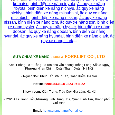
komatsu
,
bình điện xe nâng toyota
,
ắc quy xe nâng
toyota
,
bình điện xe nâng nichiyu
,
ắc quy xe nâng
nichiyu
,
bình điện xe nâng mitsubishi
,
ắc quy xe nâng
mitsubishi
,
bình điện xe nâng nissan
,
ắc quy xe nâng
nissan
,
bình điện xe nâng tcm
,
ắc quy xe nâng tcm
,
bình điện
xe nâng hyster
,
ắc quy xe nâng hyster
,
bình điện xe nâng
doosan
,
ắc quy xe nâng doosan
,
bình điện xe nâng
hyundai
,
ắc quy xe nâng hyundai
,
bình điện xe nâng clark
,
ắc
quy xe nâng clark
....
FORKLIFT CO., LTD
SỬA CHỮA XE NÂNG
- KOREA
Add:
Phòng 1002,Tầng 10 Tòa nhà văn phòng Thăng Long, Số 98 Ngụy,
Phường Nhân Chính, Quận Thanh Xuân, Hà Nội
- Ngách 3/20 Phúc Tấn, Phúc Tân, Hoàn Kiếm, Hà Nội
Hotline:
0988 843894/ 0823 8611 22
Shownroom:
Kiên Trung, Trâu Quỳ, Gia Lâm, Hà Nội
- 726/8A Lê Trọng Tấn, Phường Bình Hưng Hòa, Quận Bình Tân, Thành phố Hồ
Chí Minh
Email:
hungxenanghang@gmail.com